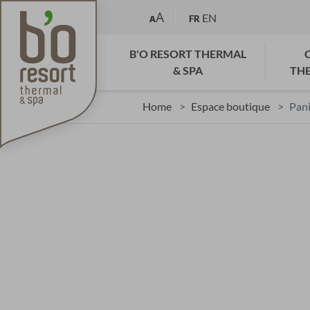
A
EN
A
FR
B'O RESORT THERMAL
& SPA
TH
Home
Espace boutique
Pani