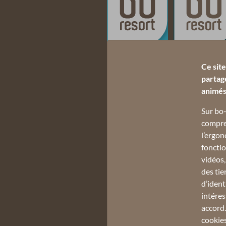
Ce sit
partag
animés 
Sur bo-
compren
l’ergon
fonctio
vidéos,
des tie
d’ident
intéres
accord
cookies