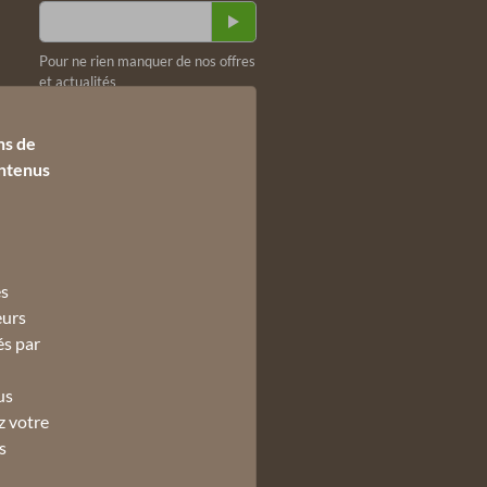
Email *
Pour ne rien manquer de nos offres
et actualités
Consultation du site internet et
RGPD
ns de
ontenus
es
eurs
és par
us
z votre
s