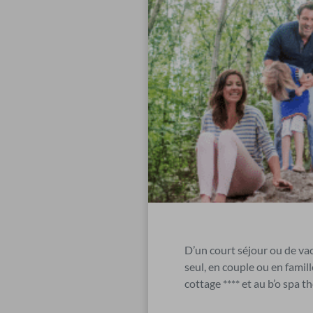
D’un court séjour ou de v
seul, en couple ou en famill
cottage **** et au b’o spa t