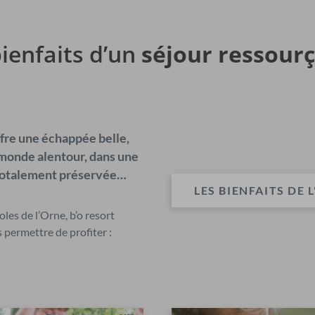
bienfaits d’un
séjour ressourç
ffre une échappée belle,
u monde alentour, dans une
 totalement préservée…
LES BIENFAITS DE 
noles de l’Orne, b’o resort
 permettre de profiter :