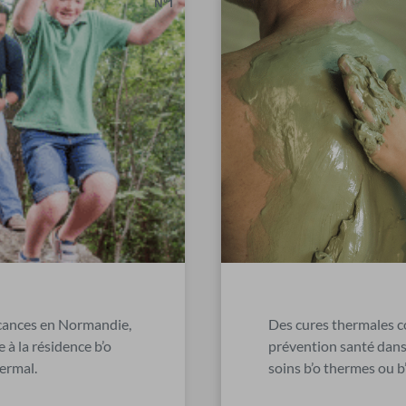
N°1
acances en Normandie,
Des cures thermales 
e à la résidence b’o
prévention santé dans
hermal.
soins b’o thermes ou b