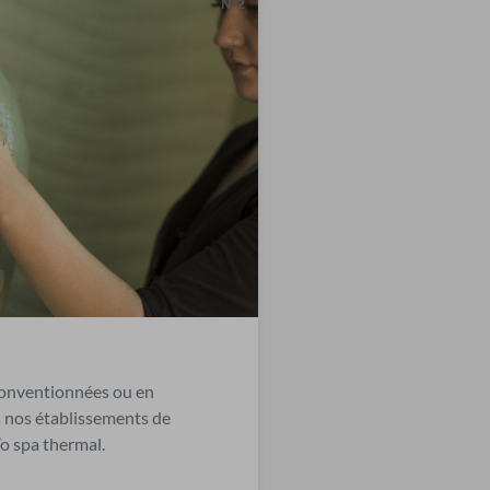
N°2
conventionnées ou en
 nos établissements de
’o spa thermal.