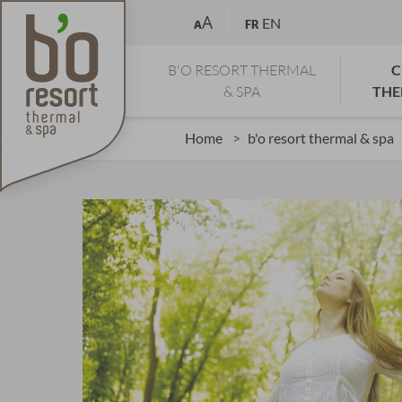
A
EN
A
FR
B'O RESORT THERMAL
C
& SPA
THE
Home
b'o resort thermal & spa