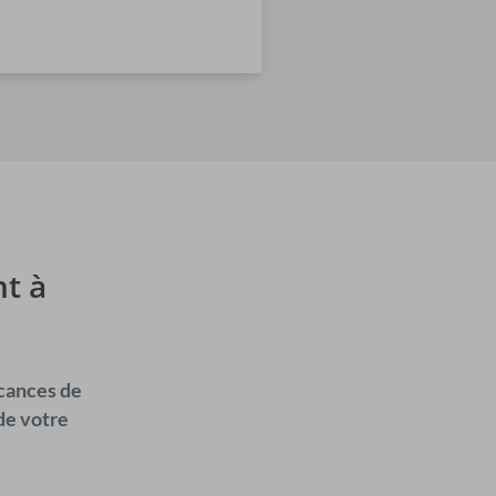
t à
acances de
de votre