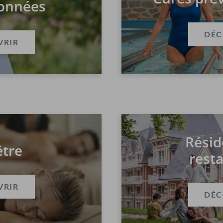
onnées
DÉC
VRIR
Résid
être
rest
VRIR
DÉC