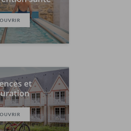
OUVRIR
ences et
auration
OUVRIR