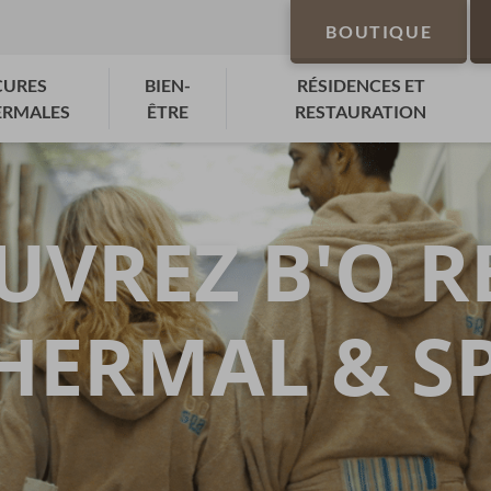
BOUTIQUE
CURES
BIEN-
RÉSIDENCES ET
ERMALES
ÊTRE
RESTAURATION
UVREZ B'O R
HERMAL & S