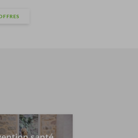
OFFRES
vention santé