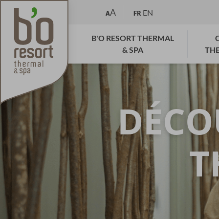
A
EN
A
FR
B'O RESORT THERMAL
& SPA
TH
DÉCO
T